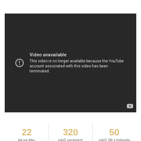
22
320
50
let na trhu
párů snubních
párů SP s brilianty