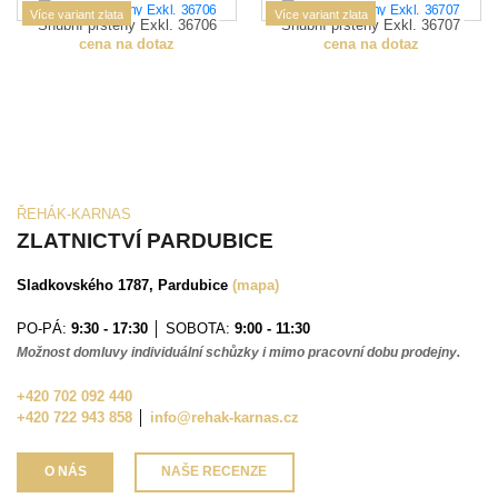
Více variant zlata
Více variant zlata
Snubní prsteny Exkl. 36706
Snubní prsteny Exkl. 36707
cena na dotaz
cena na dotaz
ŘEHÁK-KARNAS
ZLATNICTVÍ PARDUBICE
Sladkovského 1787, Pardubice
(mapa)
PO-PÁ:
9:30 - 17:30
│ SOBOTA:
9:00 - 11:30
Možnost domluvy individuální schůzky i mimo pracovní dobu prodejny.
+420 702 092 440
+420 722 943 858
│
info@rehak-karnas.cz
O NÁS
NAŠE RECENZE