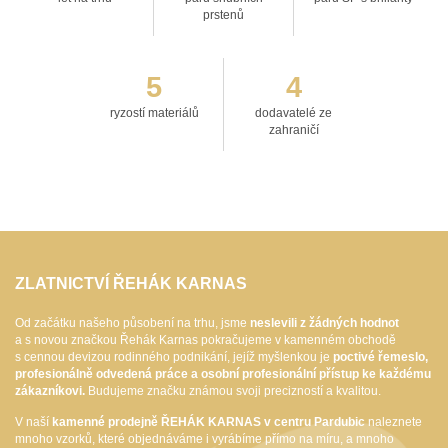
prstenů
5
4
ryzostí materiálů
dodavatelé ze
zahraničí
ZLATNICTVÍ ŘEHÁK KARNAS
Od začátku našeho působení na trhu, jsme
neslevili z žádných hodnot
a s novou značkou Řehák Karnas pokračujeme v kamenném obchodě
s cennou devizou rodinného podnikání, jejíž myšlenkou je
poctivé řemeslo,
profesionálně odvedená práce a osobní profesionální přístup ke každému
zákazníkovi.
Budujeme značku známou svoji precizností a kvalitou.
V naší
kamenné prodejně ŘEHÁK KARNAS v centru Pardubic
naleznete
mnoho vzorků, které objednáváme i vyrábíme přímo na míru, a mnoho