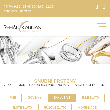
PO-PÁ:
9:30 - 17:00
SO:
9:00 - 11:30
nebo po tel. domluvě
SNUBNÍ PRSTENY
VEŠKERÉ MODELY SNUBNÍCH PRSTENŮ MÁME FYZICKY NA PRODEJNĚ
VŠE
NOVINKY
EXKLUSIVE
BÍLÉ ZLATO
ŽLUTÉ ZLATO
RŮŽOVÉ ZLATO
KOMBINACE