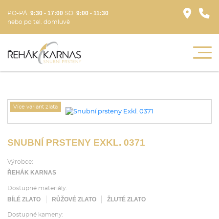
9:30 - 17:00
9:00 - 11:30
PO-PÁ:
SO:
nebo po tel. domluvě
Více variant zlata
SNUBNÍ PRSTENY EXKL. 0371
Výrobce:
ŘEHÁK KARNAS
Dostupné materiály:
BÍLÉ ZLATO
RŮŽOVÉ ZLATO
ŽLUTÉ ZLATO
Dostupné kameny: