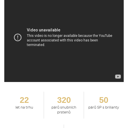
22
320
50
let na trhu
párů snubních
párů SP s brilianty
prstenů