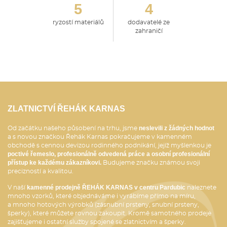
5
4
ryzostí materiálů
dodavatelé ze
zahraničí
ZLATNICTVÍ ŘEHÁK KARNAS
neslevili z žádných hodnot
Od začátku našeho působení na trhu, jsme
a s novou značkou Řehák Karnas pokračujeme v kamenném
obchodě s cennou devizou rodinného podnikání, jejíž myšlenkou je
poctivé řemeslo, profesionálně odvedená práce a osobní profesionální
přístup ke každému zákazníkovi.
Budujeme značku známou svoji
precizností a kvalitou.
kamenné prodejně ŘEHÁK KARNAS v centru Pardubic
V naší
naleznete
mnoho vzorků, které objednáváme i vyrábíme přímo na míru,
a mnoho hotových výrobků (zásnubní prsteny, snubní prsteny,
šperky), které můžete rovnou zakoupit. Kromě samotného prodeje
zajišťujeme i ostatní služby spojené se zlatnictvím a šperky.