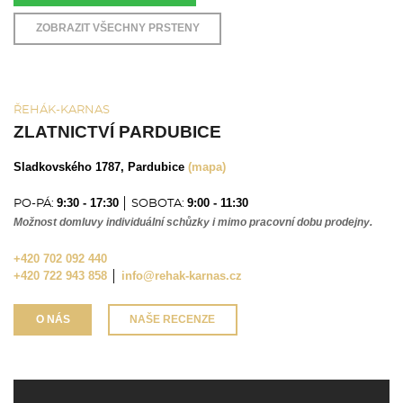
ZOBRAZIT VŠECHNY PRSTENY
ŘEHÁK-KARNAS
ZLATNICTVÍ PARDUBICE
Sladkovského 1787, Pardubice
(mapa)
9:30 - 17:30
9:00 - 11:30
PO-PÁ:
│ SOBOTA:
Možnost domluvy individuální schůzky i mimo pracovní dobu prodejny.
+420 702 092 440
+420 722 943 858
│
info@rehak-karnas.cz
O NÁS
NAŠE RECENZE