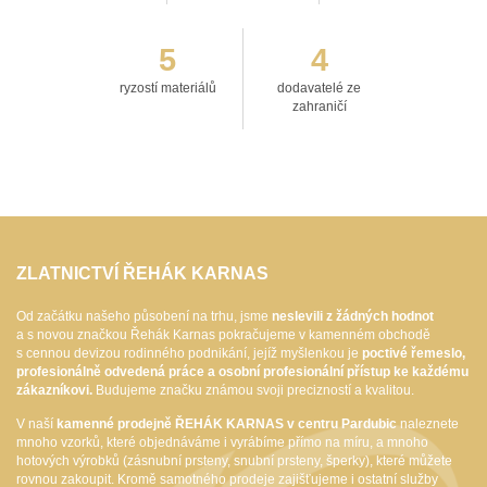
5
4
ryzostí materiálů
dodavatelé ze
zahraničí
ZLATNICTVÍ ŘEHÁK KARNAS
Od začátku našeho působení na trhu, jsme
neslevili z žádných hodnot
a s novou značkou Řehák Karnas pokračujeme v kamenném obchodě
s cennou devizou rodinného podnikání, jejíž myšlenkou je
poctivé řemeslo,
profesionálně odvedená práce a osobní profesionální přístup ke každému
zákazníkovi.
Budujeme značku známou svoji precizností a kvalitou.
V naší
kamenné prodejně ŘEHÁK KARNAS v centru Pardubic
naleznete
mnoho vzorků, které objednáváme i vyrábíme přímo na míru, a mnoho
hotových výrobků (zásnubní prsteny, snubní prsteny, šperky), které můžete
rovnou zakoupit. Kromě samotného prodeje zajišťujeme i ostatní služby