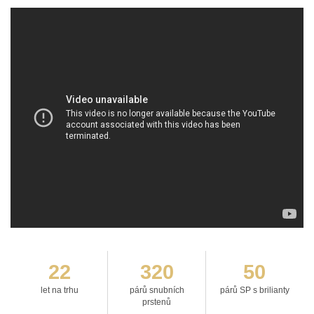
22
320
50
let na trhu
párů snubních
párů SP s brilianty
prstenů