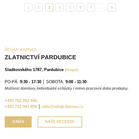
1
2
3
4
5
6
7
…
9
(aktuální)
ŘEHÁK-KARNAS
ZLATNICTVÍ PARDUBICE
Sladkovského 1787, Pardubice
(mapa)
PO-PÁ:
9:30 - 17:30
│ SOBOTA:
9:00 - 11:30
Možnost domluvy individuální schůzky i mimo pracovní dobu prodejny.
+420 702 092 440
+420 722 943 858
│
info@rehak-karnas.cz
O NÁS
NAŠE RECENZE