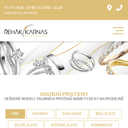
PO-PÁ:
9:30 - 17:00
SO:
9:00 - 11:30
nebo po tel. domluvě
SNUBNÍ PRSTENY
VEŠKERÉ MODELY SNUBNÍCH PRSTENŮ MÁME FYZICKY NA PRODEJNĚ
VŠE
NOVINKY
EXKLUSIVE
BÍLÉ ZLATO
ŽLUTÉ ZLATO
RŮŽOVÉ ZLATO
KOMBINACE