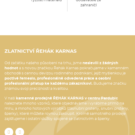
ryzostí materiálů
dodavatelé ze
zahraničí
ZLATNICTVÍ ŘEHÁK KARNAS
Od začátku našeho působení na trhu, jsme
neslevili z žádných
hodnot
a s novou značkou Řehák Karnas pokračujeme v kamenném
obchodě s cennou devizou rodinného podnikání, jejíž myšlenkou je
poctivé řemeslo, profesionálně odvedená práce a osobní
profesionální přístup ke každému zákazníkovi.
Budujeme značku
známou svoji precizností a kvalitou.
V naší
kamenné prodejně ŘEHÁK KARNAS v centru Pardubic
naleznete mnoho vzorků, které objednáváme i vyrábíme přímo na
míru, a mnoho hotových výrobků (zásnubní prsteny, snubní prsteny,
šperky), které můžete rovnou zakoupit. Kromě samotného prodeje
zajišťujeme i ostatní služby spojené se zlatnictvím a šperky.