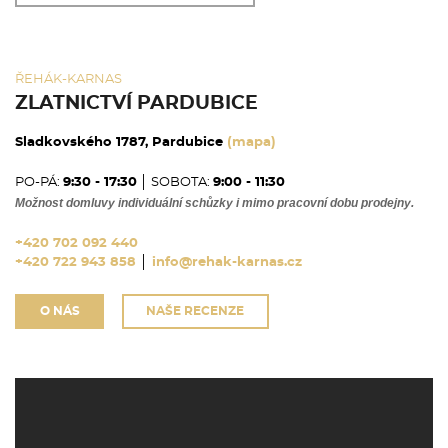
ŘEHÁK-KARNAS
ZLATNICTVÍ PARDUBICE
Sladkovského 1787, Pardubice
(mapa)
PO-PÁ:
9:30 - 17:30
│ SOBOTA:
9:00 - 11:30
Možnost domluvy individuální schůzky i mimo pracovní dobu prodejny.
+420 702 092 440
+420 722 943 858
│
info@rehak-karnas.cz
O NÁS
NAŠE RECENZE