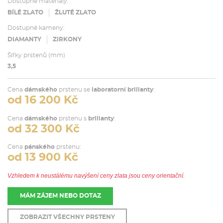
Dostupné materiály:
BÍLÉ ZLATO
ŽLUTÉ ZLATO
Dostupné kameny:
DIAMANTY
ZIRKONY
Šířky prstenů (mm)
3,5
Cena
dámského
prstenu se
laboratorní brilianty
:
od 16 200 Kč
Cena
dámského
prstenu s
brilianty
:
od 32 300 Kč
Cena
pánského
prstenu:
od 13 900 Kč
Vzhledem k neustálému navýšení ceny zlata jsou ceny orientační.
MÁM ZÁJEM NEBO DOTAZ
ZOBRAZIT VŠECHNY PRSTENY