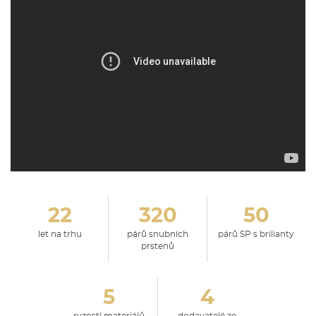
22
320
50
let na trhu
párů snubních
párů SP s brilianty
prstenů
5
4