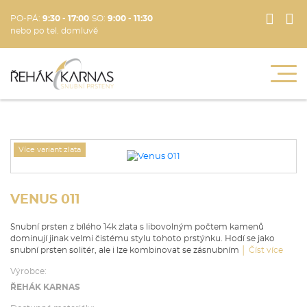
PO-PÁ:
9:30 - 17:00
SO:
9:00 - 11:30
nebo po tel. domluvě
Více variant zlata
VENUS 011
Snubní prsten z bílého 14k zlata s libovolným počtem kamenů
dominují jinak velmi čistému stylu tohoto prstýnku. Hodí se jako
snubní prsten solitér, ale i lze kombinovat se zásnubním
│
Výrobce:
ŘEHÁK KARNAS