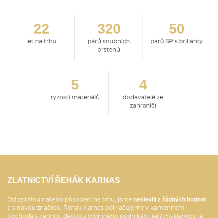
22
320
50
let na trhu
párů snubních
párů SP s brilianty
prstenů
5
4
ryzostí materiálů
dodavatelé ze
zahraničí
ZLATNICTVÍ ŘEHÁK KARNAS
neslevili z žádných hodnot
Od začátku našeho působení na trhu, jsme
a s novou značkou Řehák Karnas pokračujeme v kamenném
obchodě s cennou devizou rodinného podnikání, jejíž myšlenkou je