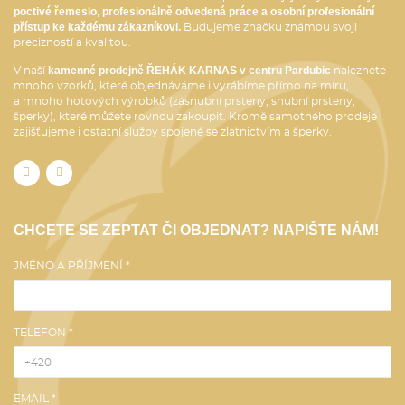
poctivé řemeslo, profesionálně odvedená práce a osobní profesionální
přístup ke každému zákazníkovi.
Budujeme značku známou svoji
precizností a kvalitou.
kamenné prodejně ŘEHÁK KARNAS v centru Pardubic
V naší
naleznete
mnoho vzorků, které objednáváme i vyrábíme přímo na míru,
a mnoho hotových výrobků (zásnubní prsteny, snubní prsteny,
šperky), které můžete rovnou zakoupit. Kromě samotného prodeje
zajišťujeme i ostatní služby spojené se zlatnictvím a šperky.
CHCETE SE ZEPTAT ČI OBJEDNAT? NAPIŠTE NÁM!
JMÉNO A PŘÍJMENÍ *
TELEFON *
EMAIL *