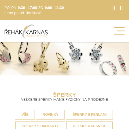
9:30 - 17:00
9:00 - 11:30
PO-PÁ:
SO:
nebo po tel. domluvě
ŠPERKY
VEŠKERÉ ŠPERKY MÁME FYZICKY NA PRODEJNĚ
VŠE
NOVINKY
ŠPERKY S PERLAMI
ŠPERKY S DIAMANTY
DĚTSKÉ NÁUŠNICE