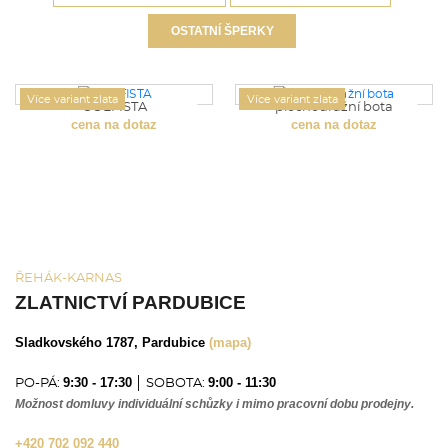
OSTATNÍ ŠPERKY
Více variant zlata
Více variant zlata
GOLFISTA
plochodrážní bota
cena na dotaz
cena na dotaz
ŘEHÁK-KARNAS
ZLATNICTVÍ PARDUBICE
Sladkovského 1787, Pardubice
(mapa)
9:30 - 17:30
9:00 - 11:30
PO-PÁ:
│ SOBOTA:
Možnost domluvy individuální schůzky i mimo pracovní dobu prodejny.
+420 702 092 440