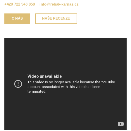
+420 722 943 858
│
info@rehak-karnas.cz
O NÁS
NAŠE RECENZE