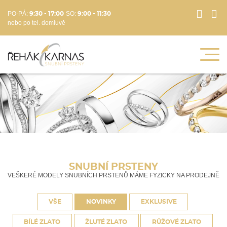
PO-PÁ:
SO:
9:30 - 17:00
9:00 - 11:30
nebo po tel. domluvě
SNUBNÍ PRSTENY
VEŠKERÉ MODELY SNUBNÍCH PRSTENŮ MÁME FYZICKY NA PRODEJNĚ
VŠE
NOVINKY
EXKLUSIVE
BÍLÉ ZLATO
ŽLUTÉ ZLATO
RŮŽOVÉ ZLATO