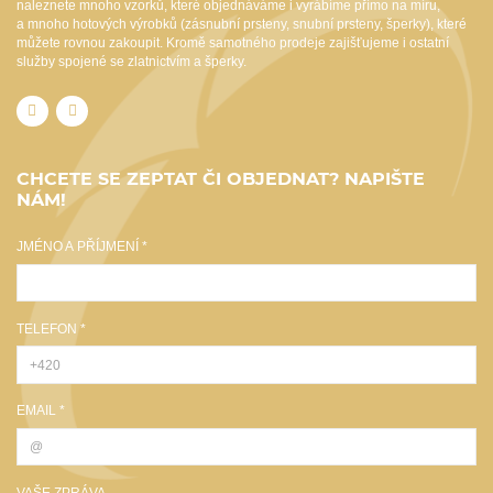
naleznete mnoho vzorků, které objednáváme i vyrábíme přímo na míru,
a mnoho hotových výrobků (zásnubní prsteny, snubní prsteny, šperky), které
můžete rovnou zakoupit. Kromě samotného prodeje zajišťujeme i ostatní
služby spojené se zlatnictvím a šperky.
CHCETE SE ZEPTAT ČI OBJEDNAT? NAPIŠTE
NÁM!
JMÉNO A PŘÍJMENÍ *
TELEFON *
EMAIL *
VAŠE ZPRÁVA