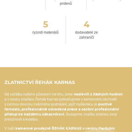
prstenů
5
4
ryzostí materiálů
dodavatelé ze
zahraničí
ZLATNICTVÍ ŘEHÁK KARNAS
Od začátku našeho působení na trhu, jsme
neslevili z žádných hodnot
a s novou značkou Řehák Karnas pokračujeme v kamenném obchodě
s cennou devizou rodinného podnikání, jejíž myšlenkou je
poctivé
řemeslo, profesionálně odvedená práce a osobní profesionální
Budujeme značku známou svoji
přístup ke každému zákazníkovi.
precizností a kvalitou.
V naší
kamenné prodejně ŘEHÁK KARNAS v centru Pardubic