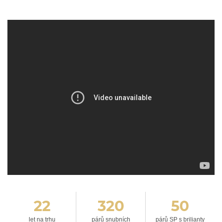
22
320
50
let na trhu
párů snubních
párů SP s brilianty