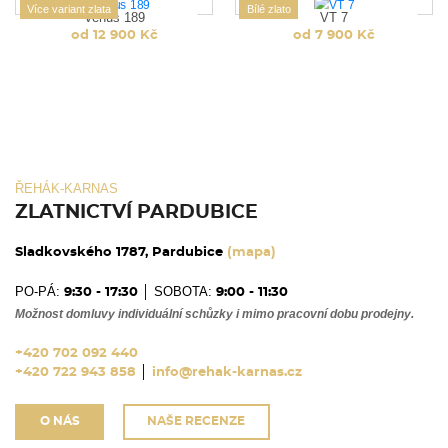
Více variant zlata
Bílé zlato
Venus 189
VT 7
od 12 900 Kč
od 7 900 Kč
ŘEHÁK-KARNAS
ZLATNICTVÍ PARDUBICE
Sladkovského 1787, Pardubice
(mapa)
PO-PÁ:
│ SOBOTA:
9:30 - 17:30
9:00 - 11:30
Možnost domluvy individuální schůzky i mimo pracovní dobu prodejny.
+420 702 092 440
+420 722 943 858
│
info@rehak-karnas.cz
O NÁS
NAŠE RECENZE