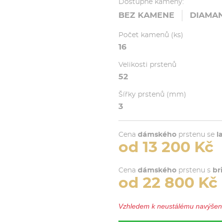
Dostupné kameny:
BEZ KAMENE
DIAMA
Počet kamenů (ks)
16
Velikosti prstenů
52
Šířky prstenů (mm)
3
Cena
dámského
prstenu se
l
od 13 200 Kč
Cena
dámského
prstenu s
br
od 22 800 Kč
Vzhledem k neustálému navýšení 