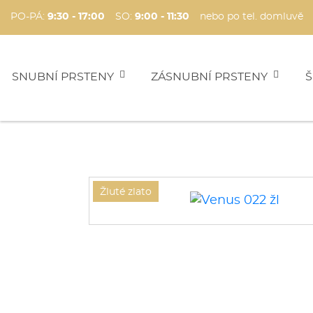
PO-PÁ:
9:30 - 17:00
SO:
9:00 - 11:30
nebo po tel. domluvě
SNUBNÍ PRSTENY
ZÁSNUBNÍ PRSTENY
Š
Žluté zlato