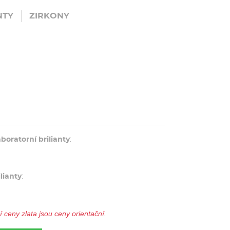
NTY
ZIRKONY
aboratorní brilianty
:
ilianty
:
ceny zlata jsou ceny orientační.