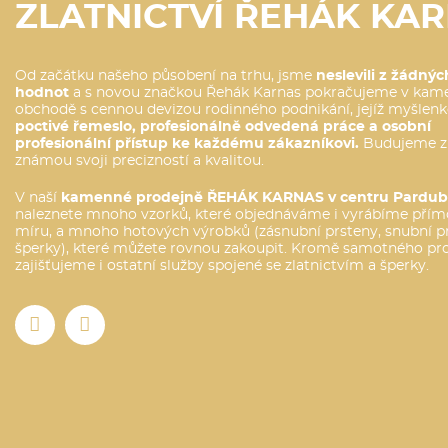
ZLATNICTVÍ ŘEHÁK KA
Od začátku našeho působení na trhu, jsme
neslevili z žádnýc
hodnot
a s novou značkou Řehák Karnas pokračujeme v ka
obchodě s cennou devizou rodinného podnikání, jejíž myšlenk
poctivé řemeslo, profesionálně odvedená práce a osobní
profesionální přístup ke každému zákazníkovi.
Budujeme z
známou svoji precizností a kvalitou.
V naší
kamenné prodejně ŘEHÁK KARNAS v centru Pardub
naleznete mnoho vzorků, které objednáváme i vyrábíme přím
míru, a mnoho hotových výrobků (zásnubní prsteny, snubní pr
šperky), které můžete rovnou zakoupit. Kromě samotného pr
zajišťujeme i ostatní služby spojené se zlatnictvím a šperky.