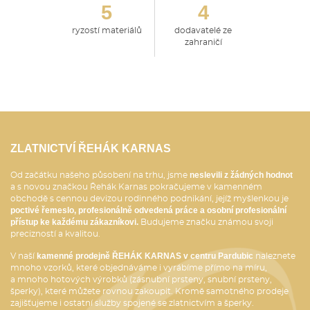
5
4
ryzostí materiálů
dodavatelé ze
zahraničí
ZLATNICTVÍ ŘEHÁK KARNAS
neslevili z žádných hodnot
Od začátku našeho působení na trhu, jsme
a s novou značkou Řehák Karnas pokračujeme v kamenném
obchodě s cennou devizou rodinného podnikání, jejíž myšlenkou je
poctivé řemeslo, profesionálně odvedená práce a osobní profesionální
přístup ke každému zákazníkovi.
Budujeme značku známou svoji
precizností a kvalitou.
kamenné prodejně ŘEHÁK KARNAS v centru Pardubic
V naší
naleznete
mnoho vzorků, které objednáváme i vyrábíme přímo na míru,
a mnoho hotových výrobků (zásnubní prsteny, snubní prsteny,
šperky), které můžete rovnou zakoupit. Kromě samotného prodeje
zajišťujeme i ostatní služby spojené se zlatnictvím a šperky.