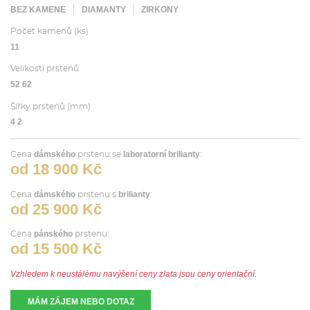
BEZ KAMENE
DIAMANTY
ZIRKONY
Počet kamenů (ks)
11
Velikosti prstenů
52 62
Šířky prstenů (mm)
4 2
dámského
laboratorní brilianty
Cena
prstenu se
:
od 18 900 Kč
dámského
brilianty
Cena
prstenu s
:
od 25 900 Kč
pánského
Cena
prstenu:
od 15 500 Kč
Vzhledem k neustálému navýšení ceny zlata jsou ceny orientační.
MÁM ZÁJEM NEBO DOTAZ