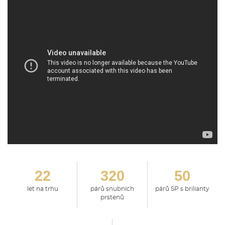
22
320
50
let na trhu
párů snubních
párů SP s brilianty
prstenů