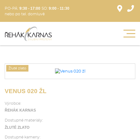
9:30 - 17:00
9:00 - 11:30
PO-PÁ:
SO:
nebo po tel. domluvě
Žluté zlato
VENUS 020 ŽL
Výrobce:
ŘEHÁK KARNAS
Dostupné materiály:
ŽLUTÉ ZLATO
Dostupné kameny: