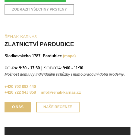
ZOBRAZIT VŠECHNY PRSTENY
ŘEHÁK-KARNAS
ZLATNICTVÍ PARDUBICE
Sladkovského 1787, Pardubice
(mapa)
9:30 - 17:30
9:00 - 11:30
PO-PÁ:
│ SOBOTA:
Možnost domluvy individuální schůzky i mimo pracovní dobu prodejny.
+420 702 092 440
+420 722 943 858
│
info@rehak-karnas.cz
O NÁS
NAŠE RECENZE