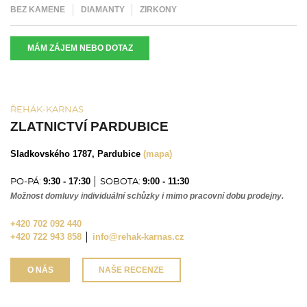
BEZ KAMENE
DIAMANTY
ZIRKONY
MÁM ZÁJEM NEBO DOTAZ
ŘEHÁK-KARNAS
ZLATNICTVÍ PARDUBICE
Sladkovského 1787, Pardubice
(mapa)
9:30 - 17:30
9:00 - 11:30
PO-PÁ:
│ SOBOTA:
Možnost domluvy individuální schůzky i mimo pracovní dobu prodejny.
+420 702 092 440
+420 722 943 858
│
info@rehak-karnas.cz
O NÁS
NAŠE RECENZE