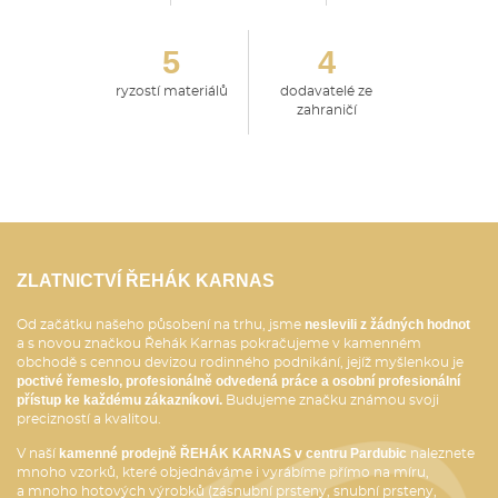
5
4
ryzostí materiálů
dodavatelé ze
zahraničí
ZLATNICTVÍ ŘEHÁK KARNAS
neslevili z žádných hodnot
Od začátku našeho působení na trhu, jsme
a s novou značkou Řehák Karnas pokračujeme v kamenném
obchodě s cennou devizou rodinného podnikání, jejíž myšlenkou je
poctivé řemeslo, profesionálně odvedená práce a osobní profesionální
přístup ke každému zákazníkovi.
Budujeme značku známou svoji
precizností a kvalitou.
kamenné prodejně ŘEHÁK KARNAS v centru Pardubic
V naší
naleznete
mnoho vzorků, které objednáváme i vyrábíme přímo na míru,
a mnoho hotových výrobků (zásnubní prsteny, snubní prsteny,