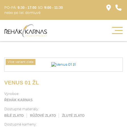
9:30 - 17:00
9:00 - 11:30
PO-PÁ:
SO:
nebo po tel. domluvě
Více variant zlata
VENUS 01 ŽL
Výrobce:
ŘEHÁK KARNAS
Dostupné materiály:
BÍLÉ ZLATO
RŮŽOVÉ ZLATO
ŽLUTÉ ZLATO
Dostupné kameny: