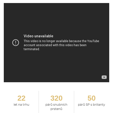
22
320
50
let na trhu
párů snubních
párů SP s brilianty
prstenů