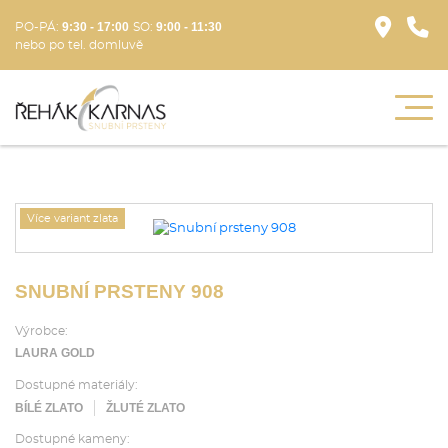
9:30 - 17:00
9:00 - 11:30
PO-PÁ:
SO:
nebo po tel. domluvě
Více variant zlata
SNUBNÍ PRSTENY 908
Výrobce:
LAURA GOLD
Dostupné materiály:
BÍLÉ ZLATO
ŽLUTÉ ZLATO
Dostupné kameny: