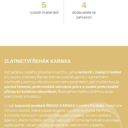
5
4
ryzostí materiálů
dodavatelé ze
zahraničí
ZLATNICTVÍ ŘEHÁK KARNAS
neslevili z žádných hodnot
Od začátku našeho působení na trhu, jsme
a s novou značkou Řehák Karnas pokračujeme v kamenném
obchodě s cennou devizou rodinného podnikání, jejíž myšlenkou je
poctivé řemeslo, profesionálně odvedená práce a osobní profesionální
přístup ke každému zákazníkovi.
Budujeme značku známou svoji
precizností a kvalitou.
kamenné prodejně ŘEHÁK KARNAS v centru Pardubic
V naší
naleznete
mnoho vzorků, které objednáváme i vyrábíme přímo na míru,
a mnoho hotových výrobků (zásnubní prsteny, snubní prsteny,
šperky), které můžete rovnou zakoupit. Kromě samotného prodeje
zajišťujeme i ostatní služby spojené se zlatnictvím a šperky.