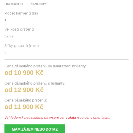
DIAMANTY
ZIRKONY
Počet kamenů (ks)
1
Velikosti prstenů
52 62
Šířky prstenů (mm)
5
dámského
laboratorní brilianty
Cena
prstenu se
:
od 10 900 Kč
dámského
brilianty
Cena
prstenu s
:
od 12 900 Kč
pánského
Cena
prstenu:
od 11 900 Kč
Vzhledem k neustálému navýšení ceny zlata jsou ceny orientační.
MÁM ZÁJEM NEBO DOTAZ