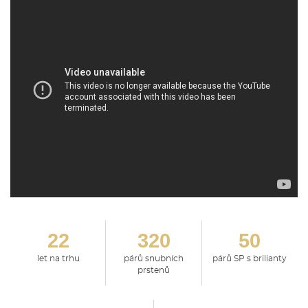
22
320
50
let na trhu
párů snubních
párů SP s brilianty
prstenů