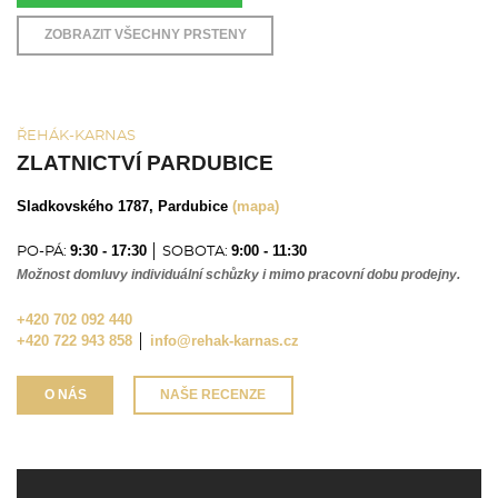
ZOBRAZIT VŠECHNY PRSTENY
ŘEHÁK-KARNAS
ZLATNICTVÍ PARDUBICE
Sladkovského 1787, Pardubice
(mapa)
9:30 - 17:30
9:00 - 11:30
PO-PÁ:
│ SOBOTA:
Možnost domluvy individuální schůzky i mimo pracovní dobu prodejny.
+420 702 092 440
+420 722 943 858
│
info@rehak-karnas.cz
O NÁS
NAŠE RECENZE