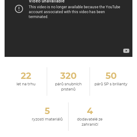
22
320
50
let na trhu
párů snubních
párů SP s brilianty
prstenů
5
4
ryzostí materiálů
dodavatelé ze
zahraničí