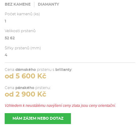
BEZ KAMENE
DIAMANTY
Počet kamenů (ks)
1
Velikosti prstenů
52 62
Šířky prstenů (mm)
4
Cena
dámského
prstenu s
brilianty
:
od 5 600 Kč
Cena
pánského
prstenu:
od 2 900 Kč
Vzhledem k neustálému navýšení ceny zlata jsou ceny orientační.
MÁM ZÁJEM NEBO DOTAZ