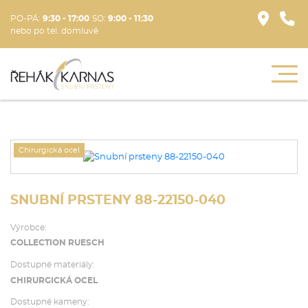
PO-PÁ:
9:30 - 17:00
SO:
9:00 - 11:30
nebo po tel. domluvě
Chirurgická ocel
SNUBNÍ PRSTENY 88-22150-040
Výrobce:
COLLECTION RUESCH
Dostupné materiály:
CHIRURGICKÁ OCEL
Dostupné kameny: