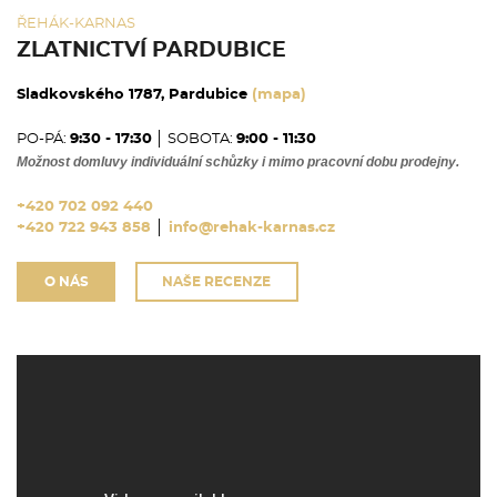
ŘEHÁK-KARNAS
ZLATNICTVÍ PARDUBICE
Sladkovského 1787, Pardubice
(mapa)
PO-PÁ:
9:30 - 17:30
│ SOBOTA:
9:00 - 11:30
Možnost domluvy individuální schůzky i mimo pracovní dobu prodejny.
+420 702 092 440
+420 722 943 858
│
info@rehak-karnas.cz
O NÁS
NAŠE RECENZE