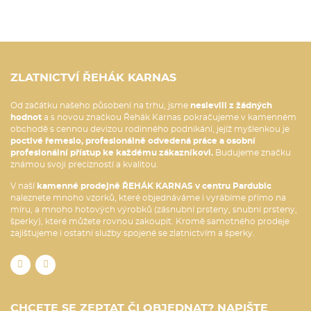
ZLATNICTVÍ ŘEHÁK KARNAS
Od začátku našeho působení na trhu, jsme
neslevili z žádných
hodnot
a s novou značkou Řehák Karnas pokračujeme v kamenném
obchodě s cennou devizou rodinného podnikání, jejíž myšlenkou je
poctivé řemeslo, profesionálně odvedená práce a osobní
profesionální přístup ke každému zákazníkovi.
Budujeme značku
známou svoji precizností a kvalitou.
V naší
kamenné prodejně ŘEHÁK KARNAS v centru Pardubic
naleznete mnoho vzorků, které objednáváme i vyrábíme přímo na
míru, a mnoho hotových výrobků (zásnubní prsteny, snubní prsteny,
šperky), které můžete rovnou zakoupit. Kromě samotného prodeje
zajišťujeme i ostatní služby spojené se zlatnictvím a šperky.
CHCETE SE ZEPTAT ČI OBJEDNAT? NAPIŠTE