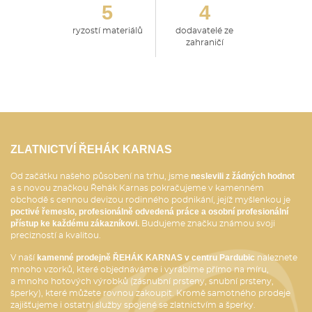
5
4
ryzostí materiálů
dodavatelé ze
zahraničí
ZLATNICTVÍ ŘEHÁK KARNAS
neslevili z žádných hodnot
Od začátku našeho působení na trhu, jsme
a s novou značkou Řehák Karnas pokračujeme v kamenném
obchodě s cennou devizou rodinného podnikání, jejíž myšlenkou je
poctivé řemeslo, profesionálně odvedená práce a osobní profesionální
přístup ke každému zákazníkovi.
Budujeme značku známou svoji
precizností a kvalitou.
kamenné prodejně ŘEHÁK KARNAS v centru Pardubic
V naší
naleznete
mnoho vzorků, které objednáváme i vyrábíme přímo na míru,
a mnoho hotových výrobků (zásnubní prsteny, snubní prsteny,
šperky), které můžete rovnou zakoupit. Kromě samotného prodeje
zajišťujeme i ostatní služby spojené se zlatnictvím a šperky.