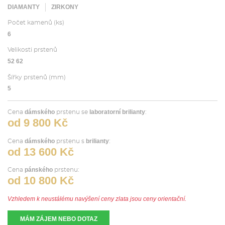
DIAMANTY
ZIRKONY
Počet kamenů (ks)
6
Velikosti prstenů
52 62
Šířky prstenů (mm)
5
dámského
laboratorní brilianty
Cena
prstenu se
:
od 9 800 Kč
dámského
brilianty
Cena
prstenu s
:
od 13 600 Kč
pánského
Cena
prstenu:
od 10 800 Kč
Vzhledem k neustálému navýšení ceny zlata jsou ceny orientační.
MÁM ZÁJEM NEBO DOTAZ