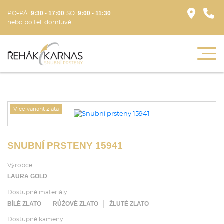
9:30 - 17:00
9:00 - 11:30
PO-PÁ:
SO:
nebo po tel. domluvě
Více variant zlata
SNUBNÍ PRSTENY 15941
Výrobce:
LAURA GOLD
Dostupné materiály:
BÍLÉ ZLATO
RŮŽOVÉ ZLATO
ŽLUTÉ ZLATO
Dostupné kameny: