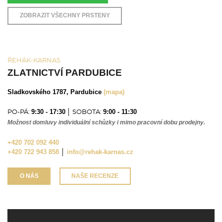
ZOBRAZIT VŠECHNY PRSTENY
ŘEHÁK-KARNAS
ZLATNICTVÍ PARDUBICE
Sladkovského 1787, Pardubice
(mapa)
9:30 - 17:30
9:00 - 11:30
PO-PÁ:
│ SOBOTA:
Možnost domluvy individuální schůzky i mimo pracovní dobu prodejny.
+420 702 092 440
+420 722 943 858
│
info@rehak-karnas.cz
O NÁS
NAŠE RECENZE