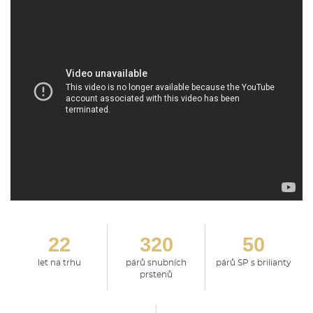
22
320
50
let na trhu
párů snubních
párů SP s brilianty
prstenů