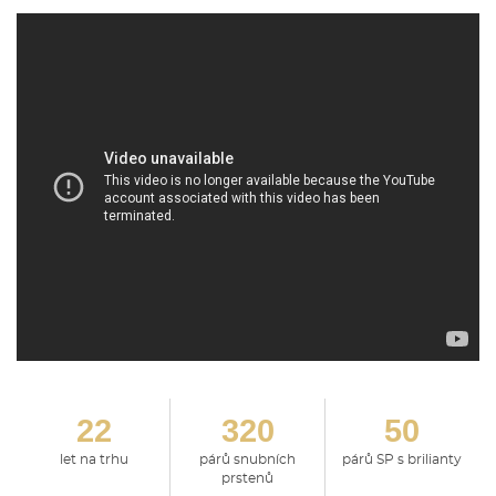
22
320
50
let na trhu
párů snubních
párů SP s brilianty
prstenů