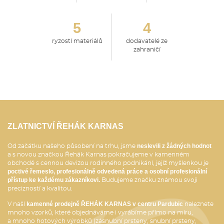
5
4
ryzostí materiálů
dodavatelé ze
zahraničí
ZLATNICTVÍ ŘEHÁK KARNAS
neslevili z žádných hodnot
Od začátku našeho působení na trhu, jsme
a s novou značkou Řehák Karnas pokračujeme v kamenném
obchodě s cennou devizou rodinného podnikání, jejíž myšlenkou je
poctivé řemeslo, profesionálně odvedená práce a osobní profesionální
přístup ke každému zákazníkovi.
Budujeme značku známou svoji
precizností a kvalitou.
kamenné prodejně ŘEHÁK KARNAS v centru Pardubic
V naší
naleznete
mnoho vzorků, které objednáváme i vyrábíme přímo na míru,
a mnoho hotových výrobků (zásnubní prsteny, snubní prsteny,