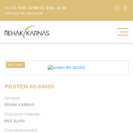
9:30 - 17:00
9:00 - 11:30
PO-PÁ:
SO:
nebo po tel. domluvě
Bílé zlato
PRSTEN 60-34000
Výrobce:
ŘEHÁK KARNAS
Dostupné materiály:
BÍLÉ ZLATO
Dostupné kameny: