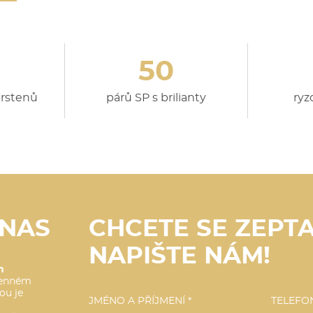
50
prstenů
párů SP s brilianty
ryz
RNAS
CHCETE SE ZEPTA
NAPIŠTE NÁM!
h
menném
ou je
JMÉNO A PŘÍJMENÍ *
TELEFON