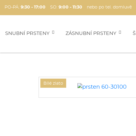
PO-PÁ:
9:30 - 17:00
SO:
9:00 - 11:30
nebo po tel. domluvě
SNUBNÍ PRSTENY
ZÁSNUBNÍ PRSTENY
Š
Bílé zlato