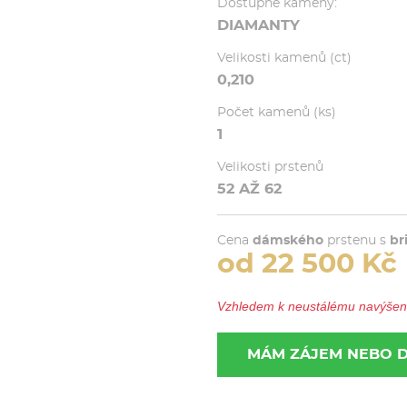
Dostupné kameny:
DIAMANTY
Velikosti kamenů (ct)
0,210
Počet kamenů (ks)
1
Velikosti prstenů
52 AŽ 62
Cena
dámského
prstenu s
br
od 22 500 Kč
Vzhledem k neustálému navýšení 
MÁM ZÁJEM NEBO 