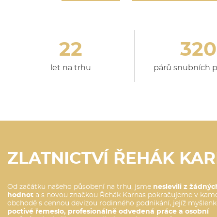
22
320
let na trhu
párů snubních 
ZLATNICTVÍ ŘEHÁK KA
Od začátku našeho působení na trhu, jsme
neslevili z žádnýc
hodnot
a s novou značkou Řehák Karnas pokračujeme v ka
obchodě s cennou devizou rodinného podnikání, jejíž myšlenk
poctivé řemeslo, profesionálně odvedená práce a osobní