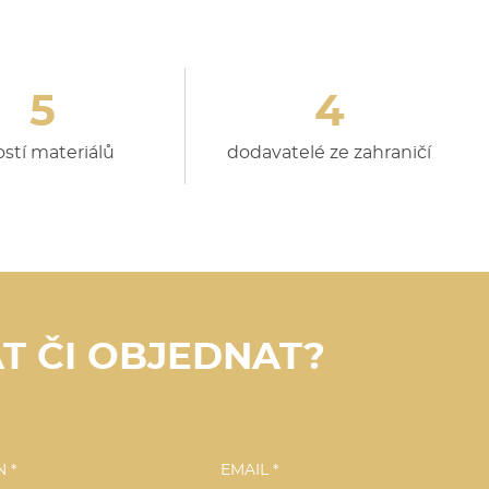
5
4
ostí materiálů
dodavatelé ze zahraničí
T ČI OBJEDNAT?
 *
EMAIL *