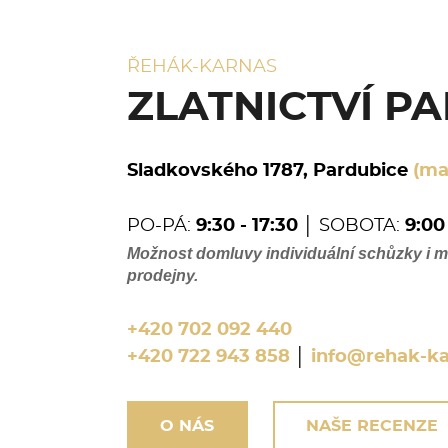
ŘEHÁK-KARNAS
ZLATNICTVÍ P
Sladkovského 1787, Pardubice
(ma
PO-PÁ:
9:30 - 17:30
│ SOBOTA:
9:00 
Možnost domluvy individuální schůzky i 
prodejny.
+420 702 092 440
+420 722 943 858
│
info@rehak-ka
O NÁS
NAŠE RECENZE