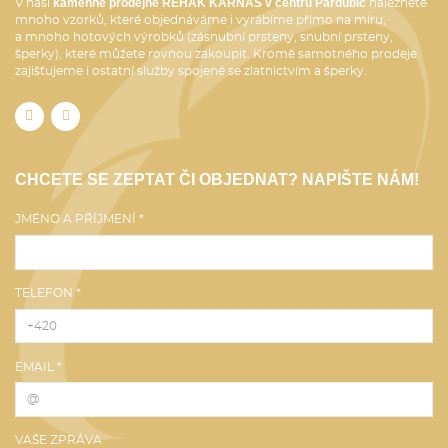
kamenné prodejně ŘEHÁK KARNAS v centru Pardubic
V naší
naleznete
mnoho vzorků, které objednáváme i vyrábíme přímo na míru,
a mnoho hotových výrobků (zásnubní prsteny, snubní prsteny,
šperky), které můžete rovnou zakoupit. Kromě samotného prodeje
zajišťujeme i ostatní služby spojené se zlatnictvím a šperky.
CHCETE SE ZEPTAT ČI OBJEDNAT? NAPIŠTE NÁM!
JMÉNO A PŘÍJMENÍ *
TELEFON *
EMAIL *
VAŠE ZPRÁVA