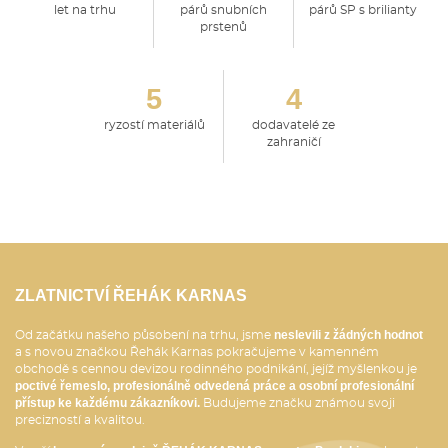
let na trhu
párů snubních
párů SP s brilianty
prstenů
5
4
ryzostí materiálů
dodavatelé ze
zahraničí
ZLATNICTVÍ ŘEHÁK KARNAS
neslevili z žádných hodnot
Od začátku našeho působení na trhu, jsme
a s novou značkou Řehák Karnas pokračujeme v kamenném
obchodě s cennou devizou rodinného podnikání, jejíž myšlenkou je
poctivé řemeslo, profesionálně odvedená práce a osobní profesionální
přístup ke každému zákazníkovi.
Budujeme značku známou svoji
precizností a kvalitou.