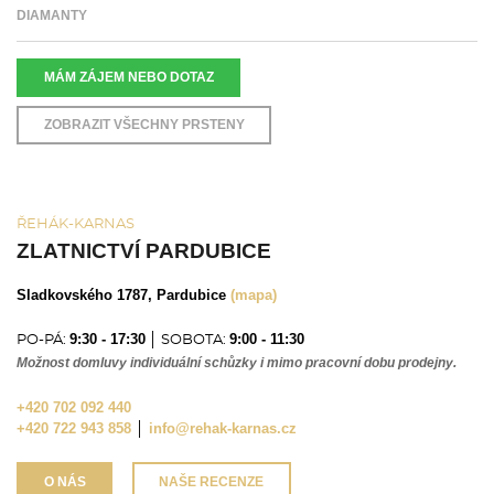
DIAMANTY
MÁM ZÁJEM NEBO DOTAZ
ZOBRAZIT VŠECHNY PRSTENY
ŘEHÁK-KARNAS
ZLATNICTVÍ PARDUBICE
Sladkovského 1787, Pardubice
(mapa)
9:30 - 17:30
9:00 - 11:30
PO-PÁ:
│ SOBOTA:
Možnost domluvy individuální schůzky i mimo pracovní dobu prodejny.
+420 702 092 440
+420 722 943 858
│
info@rehak-karnas.cz
O NÁS
NAŠE RECENZE