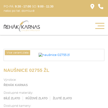
9:30 - 17:00
9:00 - 11:30
PO-PÁ:
SO:
nebo po tel. domluvě
Více variant zlata
NAUŠNICE 02755 ŽL
Výrobce:
ŘEHÁK KARNAS
Dostupné materiály:
BÍLÉ ZLATO
RŮŽOVÉ ZLATO
ŽLUTÉ ZLATO
Dostupné kameny: