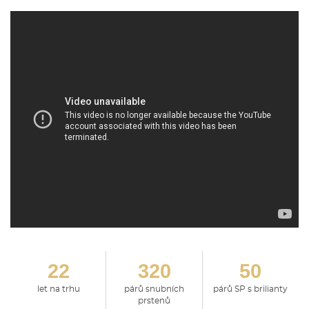
22
320
50
let na trhu
párů snubních
párů SP s brilianty
prstenů