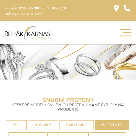
9:30 - 17:00
9:00 - 11:30
PO-PÁ:
SO:
nebo po tel. domluvě
SNUBNÍ PRSTENY
VEŠKERÉ MODELY SNUBNÍCH PRSTENŮ MÁME FYZICKY NA
PRODEJNĚ
VŠE
NOVINKY
EXKLUSIVE
BÍLÉ ZLATO