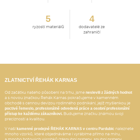
5
4
ryzostí materiálů
dodavatelé ze
zahraničí
ZLATNICTVÍ ŘEHÁK KARNAS
neslevili z žádných hodnot
Od začátku našeho působení na trhu, jsme
a s novou značkou Řehák Karnas pokračujeme v kamenném
obchodě s cennou devizou rodinného podnikání, jejíž myšlenkou je
poctivé řemeslo, profesionálně odvedená práce a osobní profesionální
přístup ke každému zákazníkovi.
Budujeme značku známou svoji
precizností a kvalitou.
kamenné prodejně ŘEHÁK KARNAS v centru Pardubic
V naší
naleznete
mnoho vzorků, které objednáváme i vyrábíme přímo na míru,
a mnoho hotových výrobků (zásnubní prsteny, snubní prsteny,