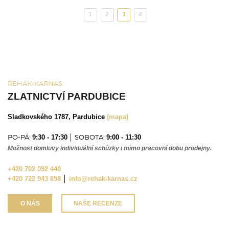
1
2
3
4
(aktuální)
ŘEHÁK-KARNAS
ZLATNICTVÍ PARDUBICE
Sladkovského 1787, Pardubice
(mapa)
9:30 - 17:30
9:00 - 11:30
PO-PÁ:
│ SOBOTA:
Možnost domluvy individuální schůzky i mimo pracovní dobu prodejny.
+420 702 092 440
+420 722 943 858
│
info@rehak-karnas.cz
O NÁS
NAŠE RECENZE